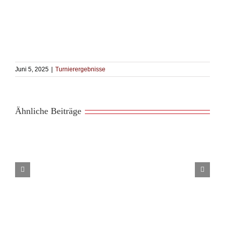
Juni 5, 2025
|
Turnierergebnisse
Ähnliche Beiträge
Teamfechten
beim
Jugend-
Cup
in
Rösrath