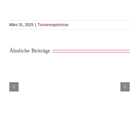
März 31, 2025
|
Turnierergebnisse
Ähnliche Beiträge
Teamfechten
beim
Jugend-
Cup
in
Rösrath