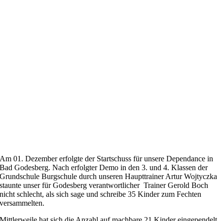
Am 01. Dezember erfolgte der Startschuss für unsere Dependance in
Bad Godesberg. Nach erfolgter Demo in den 3. und 4. Klassen der
Grundschule Burgschule durch unseren Haupttrainer Artur Wojtyczka
staunte unser für Godesberg verantwortlicher Trainer Gerold Boch
nicht schlecht, als sich sage und schreibe 35 Kinder zum Fechten
versammelten.
Mittlerweile hat sich die Anzahl auf machbare 21 Kinder eingependelt,